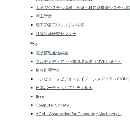
大学院システム情報工学研究科知能機能システム専
理工学群
理工学群工学システム学類
計算科学研究センター
学会
電子情報通信学会
マルチメディア・仮想環境基礎（MVE）研究会
情報処理学会
コンピュータビジョンとイメージメディア（CVIM
日本バーチャルリアリティ学会
IEEE
Computer Society
ACM（Association for Computing Machinery）