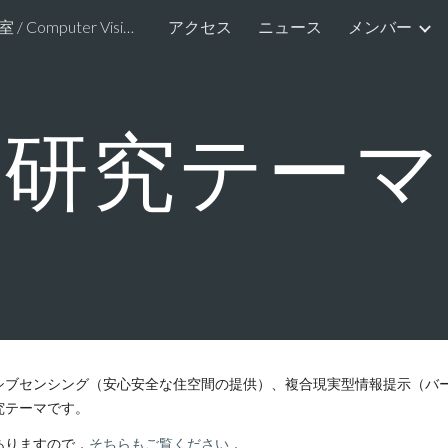
画像情報研究室 / Computer Vision and Image Media Lab.
アクセス
ニュース
メンバー
ip to main content
Skip to navigat
研究テーマ
シブセンシング（安心安全な住空間の提供）、複合現実型情報提示（バ
究テーマです。
ありますので，
そちらもご覧ください
．